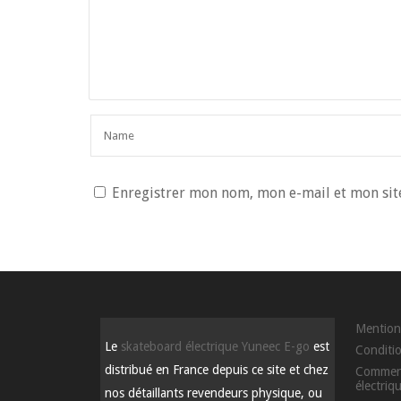
Enregistrer mon nom, mon e-mail et mon sit
Mention
Le
skateboard électrique Yuneec E-go
est
Conditi
distribué en France depuis ce site et chez
Comment
électriq
nos détaillants revendeurs physique, ou