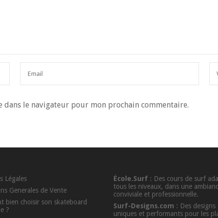
e dans le navigateur pour mon prochain commentaire.
s Légales
École.Surf
: Des cours de surf ad
tous les niveaux, dans une ambian
ons Generales de Vente
conviviale et professionnelle.
 bien choisir son skateboard
Surf-Designs.com
: Des designs
ue ?
uniques et performants pour les p