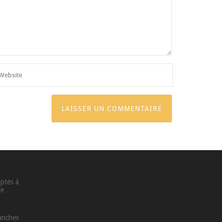
aptés à
ce
lanches